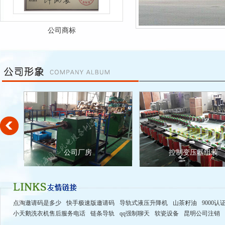
公司商标
公司营业执照
公司厂房
控制变压器组装
点淘邀请码是多少
快手极速版邀请码
导轨式液压升降机
山茶籽油
9000认
小天鹅洗衣机售后服务电话
链条导轨
qq强制聊天
软瓷设备
昆明公司注销