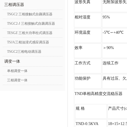
波形失真
无附加波形失
三相调压器
TSGC2 三相接触式自藕调压器
相对湿度
95%
TSGC2-J 三相接触式自藕调压器
环境温度
-5℃∽+40℃
TESGZ 三相大功率柱式调压器
TSJA三相油浸式感应调压器
效率
＞90%
TSGC2三相电动调压器
调变一体
工作方式
连续工作
单相调变一体
功能保护
具有过压、欠
三相调变一体
TND单相高精度交流稳压器
规 格
产品尺寸(c
TND-0.5KVA
18×15×12.