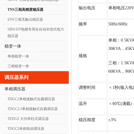
输出电压
单相电压220V±
TNS三相高精度稳压器
SJW三相无触点稳压器
频率
50Hz/60Hz
SBW-DT电梯专用全自动补偿式电力
稳压器
单相：0.5KV
稳变一体
30KVA，45K
规格
单相稳变一体
三相：1.5KVA
三相稳变一体
60KVA，90K
调压器系列
调整时间
＜1秒(输入电
单相调压器
TDGC2单相接触式自藕调压器
温升
＜60℃(满载)
TDGC2-J单相接触式自藕调压器
TEDGZ 大功率柱式调压器
稳压精度
±3%
TDGC2单相电动调压器