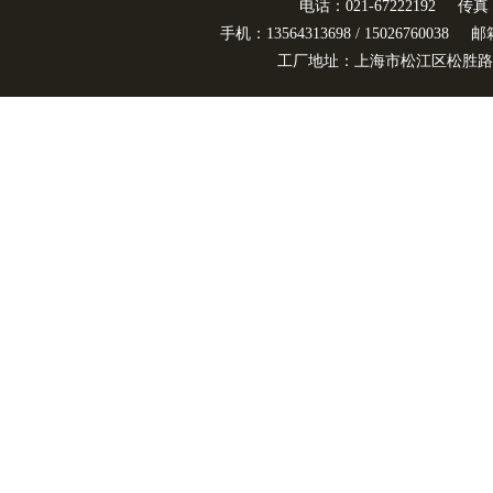
电话：021-67222192
传真：
手机：13564313698 / 15026760038
邮箱
工厂地址：上海市松江区松胜路3