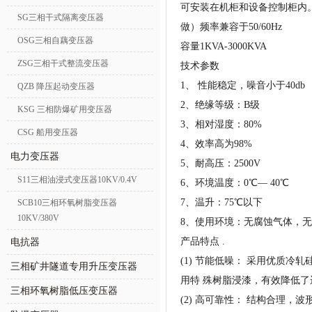
可安装在机柜和设备控制柜内。
SG三相干式隔离变压器
做）频率兼容于50/60Hz
OSG三相自藕变压器
容量1KVA-3000KVA
ZSG三相干式整流变压器
技术参数
1、 性能稳定，噪音小于40db
QZB 降压起动变压器
2、绝缘等级：B级
KSG 三相防爆矿用变压器
3、相对湿度：80%
CSG 船用变压器
4、效率高为98%
电力变压器
5、耐高压：2500V
S11三相油浸式变压器10KV/0.4V
6、环境温度：0℃— 40℃
7、温升：75℃以下
SCB10三相环氧树脂变压器
10KV/380V
8、使用环境：无腐蚀气体，无灰
产品特点 .
电抗器
(1) 节能低噪： 采用优质
三相矿井隧道专用升压变压器
用特 殊树脂浸漆，有效降低
三相环氧树脂低压变压器
(2) 高可靠性： 结构合理