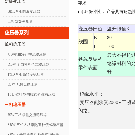
防爆变压器
要求.
BBK单相防爆变压器
(3) 环保特性： 产品具有
三相防爆变压器
变压器部位
温升限值K
稳压器系列
B
80
线圈
单相稳压器
F
100
JJW单相净化交流稳压器
最大不得超
铁芯及结构
绝缘材料的
DBW 全自动补偿式稳压器
零件表面
升
TND单相高精度稳压器
DJW 无触点稳压器
绝缘水平：
TSD 壁挂型伺服式交流稳压器
变压器能承受2000V工频
三相稳压器
闪络。
JSW三相净化交流稳压器
SBW 三相大功率隧道补偿式稳压器
SBW-F 分调全自动补偿式稳压器