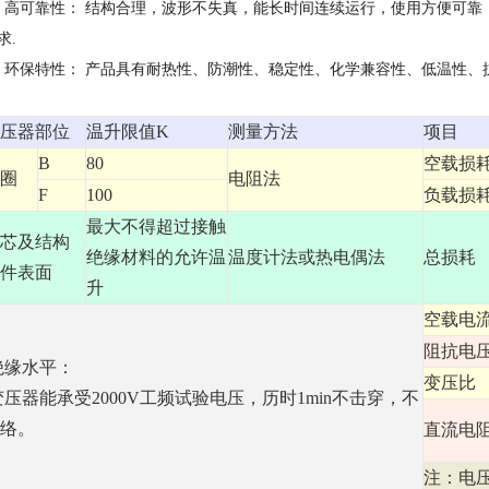
2) 高可靠性： 结构合理，波形不失真，能长时间连续运行，使用方便可
求.
3) 环保特性： 产品具有耐热性、防潮性、稳定性、化学兼容性、低温性
压器部位
温升限值K
测量方法
项目
B
80
空载损
圈
电阻法
F
100
负载损
最大不得超过接触
芯及结构
绝缘材料的允许温
温度计法或热电偶法
总损耗
件表面
升
空载电
阻抗电
绝缘水平：
变压比
压器能承受2000V工频试验电压，历时1min不击穿，不
络。
直流电
注：电压比