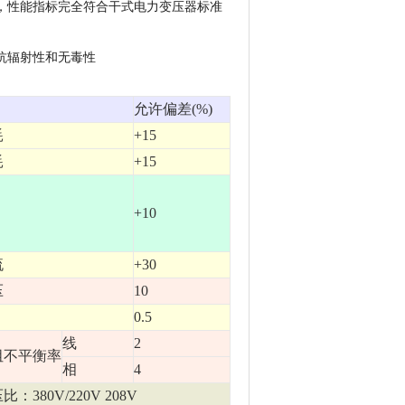
靠，性能指标完全符合干式电力变压器标准
、抗辐射性和无毒性
允许偏差(%)
耗
+15
耗
+15
+10
流
+30
压
10
0.5
线
2
阻不平衡率
相
4
：380V/220V 208V