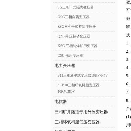
变
SG三相干式隔离变压器
可
OSG三相自藕变压器
做
ZSG三相干式整流变压器
容
技
QZB 降压起动变压器
1
KSG 三相防爆矿用变压器
2
CSG 船用变压器
3
电力变压器
4
S11三相油浸式变压器10KV/0.4V
5
6
SCB10三相环氧树脂变压器
10KV/380V
7
8
电抗器
产
三相矿井隧道专用升压变压器
(
三相环氧树脂低压变压器
用