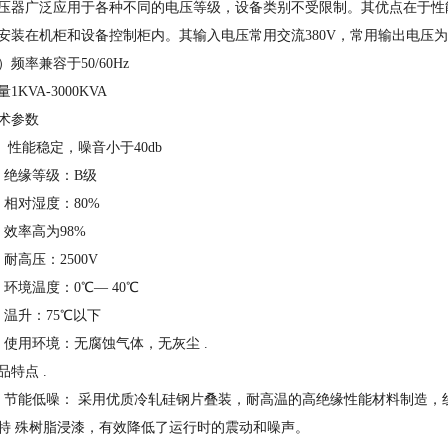
压器广泛应用于各种不同的电压等级，设备类别不受限制。其优点在于性
安装在机柜和设备控制柜内。其输入电压常用交流380V，常用输出电压为
）频率兼容于50/60Hz
量1KVA-3000KVA
术参数
、 性能稳定，噪音小于40db
、绝缘等级：B级
、相对湿度：80%
、效率高为98%
、耐高压：2500V
、环境温度：0℃— 40℃
、温升：75℃以下
、使用环境：无腐蚀气体，无灰尘 .
品特点 .
1) 节能低噪： 采用优质冷轧硅钢片叠装，耐高温的高绝缘性能材料制造
特 殊树脂浸漆，有效降低了运行时的震动和噪声。