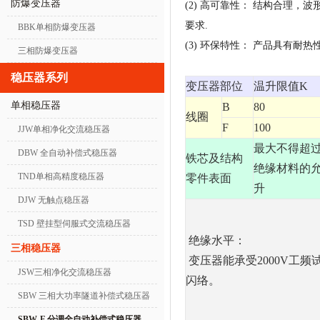
防爆变压器
(2) 高可靠性： 结构合理
要求.
BBK单相防爆变压器
(3) 环保特性： 产品具有
三相防爆变压器
稳压器系列
变压器部位
温升限值K
单相稳压器
B
80
线圈
F
100
JJW单相净化交流稳压器
最大不得超
DBW 全自动补偿式稳压器
铁芯及结构
绝缘材料的
TND单相高精度稳压器
零件表面
升
DJW 无触点稳压器
TSD 壁挂型伺服式交流稳压器
绝缘水平：
三相稳压器
变压器能承受2000V工频
JSW三相净化交流稳压器
闪络。
SBW 三相大功率隧道补偿式稳压器
SBW-F 分调全自动补偿式稳压器