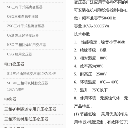
变压器广泛应用于各种不同的
SG三相干式隔离变压器
可安装在机柜和设备控制柜内。
OSG三相自藕变压器
做）频率兼容于50/60Hz
ZSG三相干式整流变压器
容量1KVA-3000KVA
技术参数
QZB 降压起动变压器
1、 性能稳定，噪音小于40db
KSG 三相防爆矿用变压器
2、绝缘等级：B级
CSG 船用变压器
3、相对湿度：80%
电力变压器
4、效率高为98%
S11三相油浸式变压器10KV/0.4V
5、耐高压：2500V
6、环境温度：0℃— 40℃
SCB10三相环氧树脂变压器
10KV/380V
7、温升：75℃以下
8、使用环境：无腐蚀气体，无灰
电抗器
产品特点 .
三相矿井隧道专用升压变压器
(1) 节能低噪： 采用优质
三相环氧树脂低压变压器
用特 殊树脂浸漆，有效降低