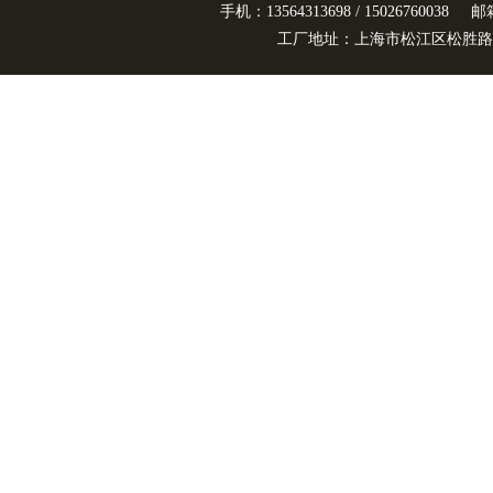
手机：13564313698 / 15026760038
邮箱
工厂地址：上海市松江区松胜路3