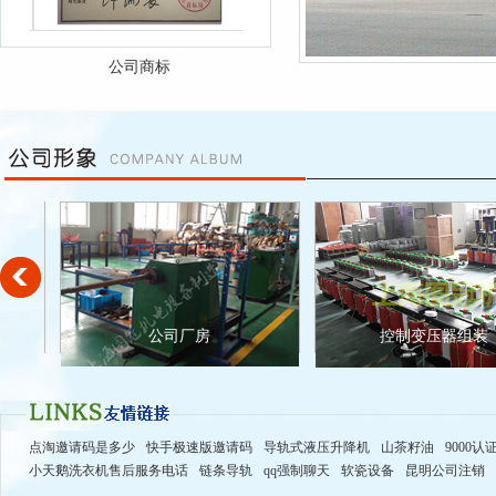
公司商标
公司营业执照
公司厂房
控制变压器组装
点淘邀请码是多少
快手极速版邀请码
导轨式液压升降机
山茶籽油
9000认
小天鹅洗衣机售后服务电话
链条导轨
qq强制聊天
软瓷设备
昆明公司注销